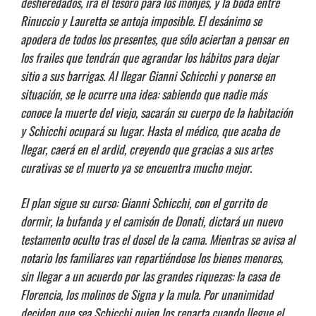
desheredados, irá el tesoro para los monjes, y la boda entre
Rinuccio y Lauretta se antoja imposible. El desánimo se
apodera de todos los presentes, que sólo aciertan a pensar en
los frailes que tendrán que agrandar los hábitos para dejar
sitio a sus barrigas. Al llegar Gianni Schicchi y ponerse en
situación, se le ocurre una idea: sabiendo que nadie más
conoce la muerte del viejo, sacarán su cuerpo de la habitación
y Schicchi ocupará su lugar. Hasta el médico, que acaba de
llegar, caerá en el ardid, creyendo que gracias a sus artes
curativas se el muerto ya se encuentra mucho mejor.
El plan sigue su curso: Gianni Schicchi, con el gorrito de
dormir, la bufanda y el camisón de Donati, dictará un nuevo
testamento oculto tras el dosel de la cama. Mientras se avisa al
notario los familiares van repartiéndose los bienes menores,
sin llegar a un acuerdo por las grandes riquezas: la casa de
Florencia, los molinos de Signa y la mula. Por unanimidad
deciden que sea Schicchi quien los reparta cuando llegue el