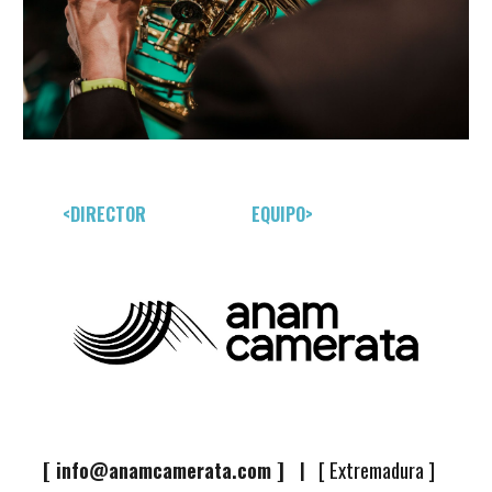
<DIRECTOR
EQUIPO>
[
info@anamcamerata.com
]
[ Extremadura ]
|